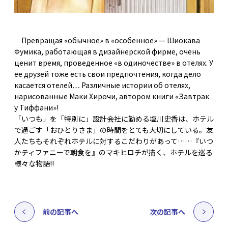
Превращая «обычное» в «особенное» — Шиокава
Фумика, работающая в дизайнерской фирме, очень
ценит время, проведенное «в одиночестве» в отелях. У
ее друзей тоже есть свои предпочтения, когда дело
касается отелей… Различные истории об отелях,
нарисованные Маки Хирочи, автором книги «Завтрак
у Тиффани»!
「いつも」を「特別に」――設計会社に勤める塩川史香は、ホテル
で過ごす「おひとりさま」の時間をとても大切にしている。友
人たちもそれぞれホテルに対するこだわりがあって……『いつ
かティファニーで朝食を』のマキヒロチが描く、ホテルを巡る
様々な物語!!
前の記事へ
次の記事へ