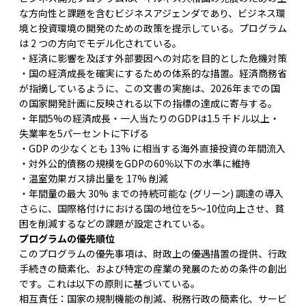
な方向性と課題を含むビジネスアジェンダであり、ビジネス環
境と投資環境の開発のための政策を提示している。プログラム
は 2 つの方向でモデル化されている。
・経済に影響を及ぼす外部要因への対応を目的とした危機対策
・国の経済成長を確実にするための体系的な措置。経済商務省
が指摘しているように、この文書の実施は、2026年までの国
の国家開発計画に反映される以下の指標の達成に寄与する。
・年間5%の経済成長・一人当たりのGDPは1.5 千ドル以上・
失業率を5パーセントに下げる
・GDP の少なくとも 13% に相当する海外直接投資の年間流入
・対外公的債務の規模をGDPの60％以下の水準に維持
・温室効果ガス排出量を 17% 削減
・年間量の最大 30% までの持続可能な (グリーン) 調達の導入
さらに、国際格付けにおける国の地位を5〜10位向上させ、貧
困を削減するなどの課題が設定されている。
プログラムの優先順位
このプログラムの優先事項は、財政上の優遇措置の提供、行政
手続きの簡素化、および特定の産業の発展のための条件の創出
です。これは以下の原則に基づいている。
相互責任：国家の規制機能の削減、税務行政の簡素化、サービ