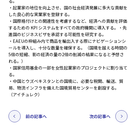
る。
・起業家の地位を向上させ、国の社会経済発展に多大な貢献を
した良心的な実業家を登録する。
・国際格付けとの関連性を考慮するなど、経済への貢献を評価
するための KPI システムをすべての政府機関に導入する。・先
進国のビジネスビザを承認する可能性を研究する。
・EAEUの枠組み内で商品を輸出入する際にナビゲーションシ
ールを導入し、十分な数量を確保する。（国境を越える時間の
5倍の短縮、影の経済の量の2倍の削減の結果になると予想さ
れる。）
・国家信用基金の一部を女性起業家のプロジェクトに割り当て
る。
・中国とウズベキスタンとの国境に、必要な税関、輸送、貿
易、物流インフラを備えた国境貿易センターを創設する。
（アイチュレク）
前の記事へ
次の記事へ