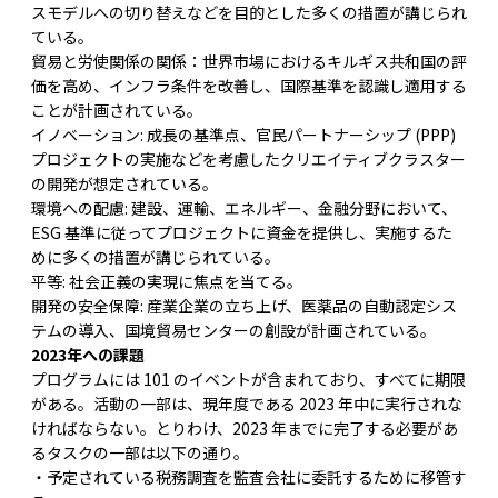
スモデルへの切り替えなどを目的とした多くの措置が講じられ
ている。
貿易と労使関係の関係：世界市場におけるキルギス共和国の評
価を高め、インフラ条件を改善し、国際基準を認識し適用する
ことが計画されている。
イノベーション: 成長の基準点、官民パートナーシップ (PPP)
プロジェクトの実施などを考慮したクリエイティブクラスター
の開発が想定されている。
環境への配慮: 建設、運輸、エネルギー、金融分野において、
ESG 基準に従ってプロジェクトに資金を提供し、実施するた
めに多くの措置が講じられている。
平等: 社会正義の実現に焦点を当てる。
開発の安全保障: 産業企業の立ち上げ、医薬品の自動認定シス
テムの導入、国境貿易センターの創設が計画されている。
2023年への課題
プログラムには 101 のイベントが含まれており、すべてに期限
がある。活動の一部は、現年度である 2023 年中に実行されな
ければならない。とりわけ、2023 年までに完了する必要があ
るタスクの一部は以下の通り。
・予定されている税務調査を監査会社に委託するために移管す