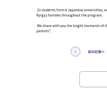
22 students from 8 Japanese universities, wh
Kyrgyz families throughout the program.
We share with you the bright moments of th
parents”.
前の記事へ