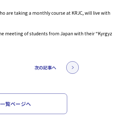
o are taking a monthly course at KRJC, will live with
e meeting of students from Japan with their “Kyrgyz
次の記事へ
一覧ページへ