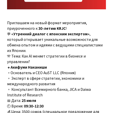
Приглашаем на новый формат мероприятия,
приуроченного к
30-летию KRJC
!
💬
«Утренний диалог с японским экспертом»
,
который открывает уникальные возможности для
обмена опытом и идеями с ведущими специалистами
из Японии.
🎌 Тема: Как AI меняет стратегии в бизнесе и
управлении?
🔸
Акифуми Наканиши
▫️Основатель и CEO AuST LLC (Япония)
▫️ Эксперт в сфере стратегии, экономики и
международного развития
▫️ Консультант Всемирного банка, JICA и Daiwa
Institute of Research
📅 Дата:
25 июля
🕘 Время:
09:30-12:30
💰 Цена: 3500 сомов (специальное предложение для