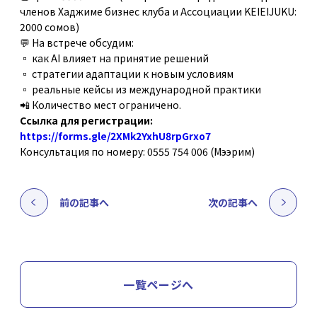
членов Хаджиме бизнес клуба и Ассоциации KEIEIJUKU:
2000 сомов)
💬 На встрече обсудим:
▫️ как AI влияет на принятие решений
▫️ стратегии адаптации к новым условиям
▫️ реальные кейсы из международной практики
📲 Количество мест ограничено.
Ссылка для регистрации:
https://forms.gle/2XMk2YxhU8rpGrxo7
Консультация по номеру: 0555 754 006 (Мээрим)
前の記事へ
次の記事へ
一覧ページへ