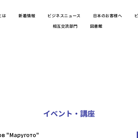
とは
新着情報
ビジネスニュース
日本のお客様へ
相互交流部門
図書館
イベント・講座
ов "Маругото"