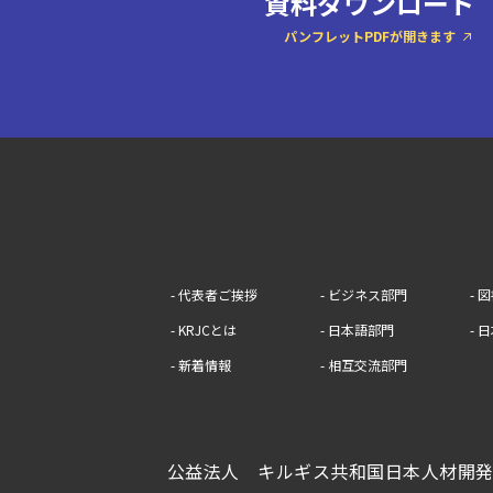
資料ダウンロード
パンフレットPDFが開きます
- 代表者ご挨拶
- ビジネス部門
- 
- KRJCとは
- 日本語部門
- 
- 新着情報
- 相互交流部門
公益法人
キルギス共和国日本人材開発