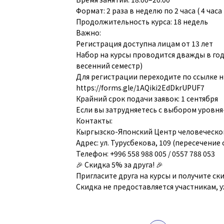
Формат: 2 раза в неделю по 2 часа ( 4 часа
Продолжительность курса: 18 недель
Важно:
Регистрация доступна лицам от 13 лет
Набор на курсы проводится дважды в год: 
весенний семестр)
Для регистрации переходите по ссылке н
https://forms.gle/1AQiki2EdDkrUPUF7
Крайний срок подачи заявок: 1 сентября
Если вы затрудняетесь с выбором уровня
Контакты:
Кыргызско-Японский Центр человеческо
Адрес: ул. Турусбекова, 109 (пересечение с
Телефон: +996 558 988 005 / 0557 788 053
🎉 Скидка 5% за друга! 🎉
Пригласите друга на курсы и получите ск
Скидка не предоставляется участникам, 