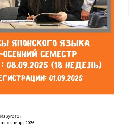
«Маругото»
онец января 2026 г.