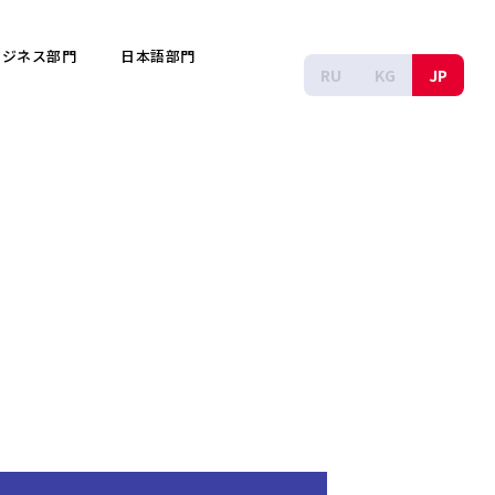
ビジネス部門
日本語部門
RU
KG
JP