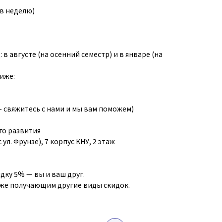
 в неделю)
в августе (на осенний семестр) и в январе (на
иже:
- свяжитесь с нами и мы вам поможем)
го развития
 ул. Фрунзе), 7 корпус КНУ, 2 этаж
идку 5% — вы и ваш друг.
уже получающим другие виды скидок.