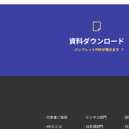
資料ダウンロード
パンフレットPDFが開きます
- 代表者ご挨拶
- ビジネス部門
- 
- KRJCとは
- 日本語部門
- 